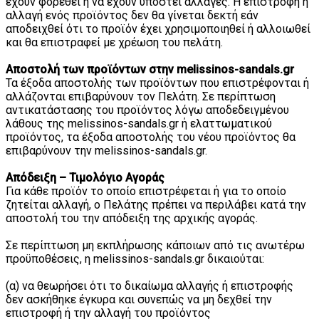
έχουν φορεθεί ή να έχουν υποστεί αλλαγές. Η επιστροφή ή
αλλαγή ενός προϊόντος δεν θα γίνεται δεκτή εάν
αποδειχθεί ότι το προϊόν έχει χρησιμοποιηθεί ή αλλοιωθεί
και θα επιστραφεί με χρέωση του πελάτη.
Αποστολή των προϊόντων στην melissinos-sandals.gr
Τα έξοδα αποστολής των προϊόντων που επιστρέφονται ή
αλλάζονται επιβαρύνουν τον Πελάτη. Σε περίπτωση
αντικατάστασης του προϊόντος λόγω αποδεδειγμένου
λάθους της melissinos-sandals.gr ή ελαττωματικού
προϊόντος, τα έξοδα αποστολής του νέου προϊόντος θα
επιβαρύνουν την melissinos-sandals.gr.
Απόδειξη – Τιμολόγιο Αγοράς
Για κάθε προϊόν το οποίο επιστρέφεται ή για το οποίο
ζητείται αλλαγή, ο Πελάτης πρέπει να περιλάβει κατά την
αποστολή του την απόδειξη της αρχικής αγοράς.
Σε περίπτωση μη εκπλήρωσης κάποιων από τις ανωτέρω
προϋποθέσεις, η melissinos-sandals.gr δικαιούται:
(α) να θεωρήσει ότι το δικαίωμα αλλαγής ή επιστροφής
δεν ασκήθηκε έγκυρα και συνεπώς να μη δεχθεί την
επιστροφή ή την αλλαγή του προϊόντος