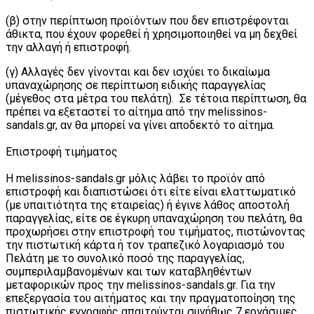
(β) στην περίπτωση προϊόντων που δεν επιστρέφονται
άθικτα, που έχουν φορεθεί ή χρησιμοποιηθεί να μη δεχθεί
την αλλαγή ή επιστροφή.
(γ) Αλλαγές δεν γίνονται και δεν ισχύει το δικαίωμα
υπαναχώρησης σε περίπτωση ειδικής παραγγελίας
(μέγεθος στα μέτρα του πελάτη). Σε τέτοια περίπτωση, θα
πρέπει να εξεταστεί το αίτημα από την melissinos-
sandals.gr, αν θα μπορεί να γίνει αποδεκτό το αίτημα.
Επιστροφή τιμήματος
Η melissinos-sandals.gr μόλις λάβει το προϊόν από
επιστροφή και διαπιστώσει ότι είτε είναι ελαττωματικό
(με υπαιτιότητα της εταιρείας) ή έγινε λάθος αποστολή
παραγγελίας, είτε σε έγκυρη υπαναχώρηση του πελάτη, θα
προχωρήσει στην επιστροφή του τιμήματος, πιστώνοντας
την πιστωτική κάρτα ή τον τραπεζικό λογαριασμό του
Πελάτη με το συνολικό ποσό της παραγγελίας,
συμπεριλαμβανομένων και των καταβληθέντων
μεταφορικών προς την melissinos-sandals.gr. Για την
επεξεργασία του αιτήματος και την πραγματοποίηση της
πιστωτικής εγγραφής απαιτούνται συνήθως 7 εργάσιμες