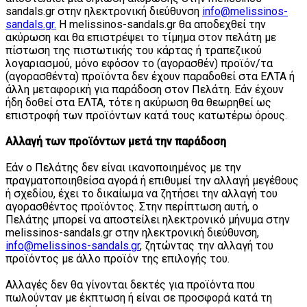
sandals.gr στην ηλεκτρονική διεύθυνση
info@melissinos-
sandals.gr.
Η melissinos-sandals.gr θα αποδεχθεί την
ακύρωση και θα επιστρέψει το τίμημα στον πελάτη με
πίστωση της πιστωτικής του κάρτας ή τραπεζικού
λογαριασμού, μόνο εφόσον το (αγορασθέν) προϊόν/τα
(αγορασθέντα) προϊόντα δεν έχουν παραδοθεί στα ΕΛΤΑ ή
άλλη μεταφορική για παράδοση στον Πελάτη. Εάν έχουν
ήδη δοθεί στα ΕΛΤΑ, τότε η ακύρωση θα θεωρηθεί ως
επιστροφή των προϊόντων κατά τους κατωτέρω όρους.
Αλλαγή των προϊόντων μετά την παράδοση
Εάν ο Πελάτης δεν είναι ικανοποιημένος με την
πραγματοποιηθείσα αγορά ή επιθυμεί την αλλαγή μεγέθους
ή σχεδίου, έχει το δικαίωμα να ζητήσει την αλλαγή του
αγορασθέντος προϊόντος. Στην περίπτωση αυτή, ο
Πελάτης μπορεί να αποστείλει ηλεκτρονικό μήνυμα στην
melissinos-sandals.gr στην ηλεκτρονική διεύθυνση,
info@melissinos-sandals.gr
, ζητώντας την αλλαγή του
προϊόντος με άλλο προϊόν της επιλογής του.
Αλλαγές δεν θα γίνονται δεκτές για προϊόντα που
πωλούνταν με έκπτωση ή είναι σε προσφορά κατά τη