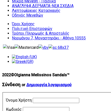
Μικρά Μεγέθη - Παιδικά
ΑΝΑΓΛΥΦΑ ΔΕΡΜΑΤΑ-ΝΕΑ ΣΧΕΔΙΑ
Λεπτομέρειες Κατασκευής
Οδηγός Μεγεθών
Όροι Χρήσης
Πολιτική Επιστροφών
Τρόποι Πληρωμής & Αποστολής
Νορμάνου 7, Μοναστηράκι - Αθήνα 10555
2022©Olgianna Melissinos Sandals™
Σύνδεση
or
Δημιουργία λογαριασμού
Όνομα Χρήστη
Κωδικός