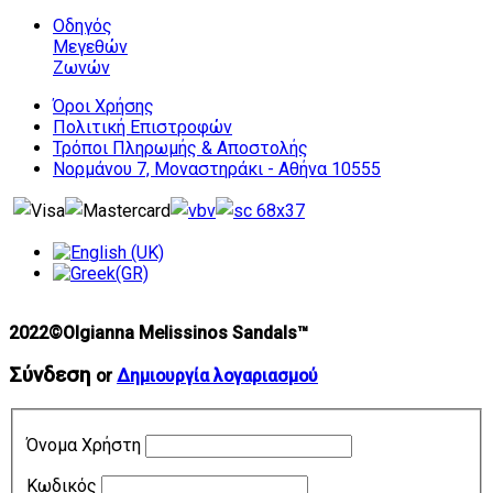
Οδηγός
Μεγεθών
Ζωνών
Όροι Χρήσης
Πολιτική Επιστροφών
Τρόποι Πληρωμής & Αποστολής
Νορμάνου 7, Μοναστηράκι - Αθήνα 10555
2022©Olgianna Melissinos Sandals™
Σύνδεση
or
Δημιουργία λογαριασμού
Όνομα Χρήστη
Κωδικός