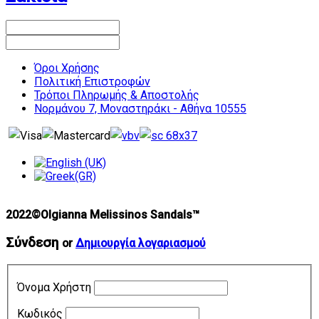
Όροι Χρήσης
Πολιτική Επιστροφών
Τρόποι Πληρωμής & Αποστολής
Νορμάνου 7, Μοναστηράκι - Αθήνα 10555
2022©Olgianna Melissinos Sandals™
Σύνδεση
or
Δημιουργία λογαριασμού
Όνομα Χρήστη
Κωδικός