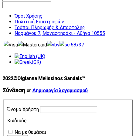
Όροι Χρήσης
Πολιτική Επιστροφών
Τρόποι Πληρωμής & Αποστολής
Νορμάνου 7, Μοναστηράκι - Αθήνα 10555
2022©Olgianna Melissinos Sandals™
Σύνδεση
or
Δημιουργία λογαριασμού
Όνομα Χρήστη
Κωδικός
Να με θυμάσαι