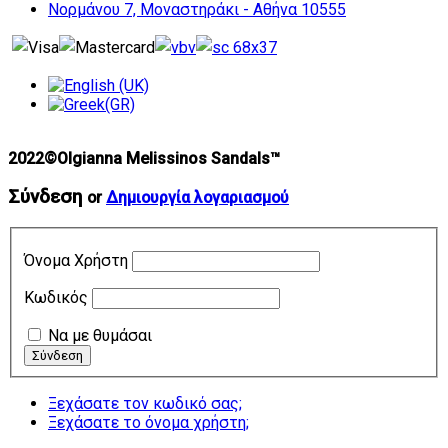
Νορμάνου 7, Μοναστηράκι - Αθήνα 10555
2022©Olgianna Melissinos Sandals™
Σύνδεση
or
Δημιουργία λογαριασμού
Όνομα Χρήστη
Κωδικός
Να με θυμάσαι
Ξεχάσατε τον κωδικό σας;
Ξεχάσατε το όνομα χρήστη;