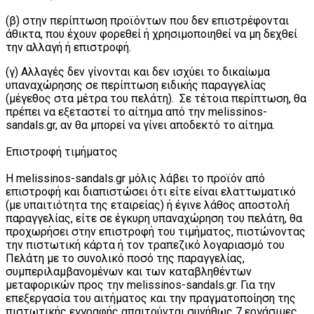
(β) στην περίπτωση προϊόντων που δεν επιστρέφονται
άθικτα, που έχουν φορεθεί ή χρησιμοποιηθεί να μη δεχθεί
την αλλαγή ή επιστροφή.
(γ) Αλλαγές δεν γίνονται και δεν ισχύει το δικαίωμα
υπαναχώρησης σε περίπτωση ειδικής παραγγελίας
(μέγεθος στα μέτρα του πελάτη). Σε τέτοια περίπτωση, θα
πρέπει να εξεταστεί το αίτημα από την melissinos-
sandals.gr, αν θα μπορεί να γίνει αποδεκτό το αίτημα.
Επιστροφή τιμήματος
Η melissinos-sandals.gr μόλις λάβει το προϊόν από
επιστροφή και διαπιστώσει ότι είτε είναι ελαττωματικό
(με υπαιτιότητα της εταιρείας) ή έγινε λάθος αποστολή
παραγγελίας, είτε σε έγκυρη υπαναχώρηση του πελάτη, θα
προχωρήσει στην επιστροφή του τιμήματος, πιστώνοντας
την πιστωτική κάρτα ή τον τραπεζικό λογαριασμό του
Πελάτη με το συνολικό ποσό της παραγγελίας,
συμπεριλαμβανομένων και των καταβληθέντων
μεταφορικών προς την melissinos-sandals.gr. Για την
επεξεργασία του αιτήματος και την πραγματοποίηση της
πιστωτικής εγγραφής απαιτούνται συνήθως 7 εργάσιμες