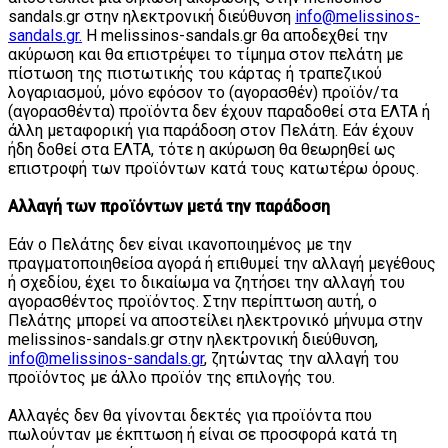
sandals.gr στην ηλεκτρονική διεύθυνση
info@melissinos-
sandals.gr.
Η melissinos-sandals.gr θα αποδεχθεί την
ακύρωση και θα επιστρέψει το τίμημα στον πελάτη με
πίστωση της πιστωτικής του κάρτας ή τραπεζικού
λογαριασμού, μόνο εφόσον το (αγορασθέν) προϊόν/τα
(αγορασθέντα) προϊόντα δεν έχουν παραδοθεί στα ΕΛΤΑ ή
άλλη μεταφορική για παράδοση στον Πελάτη. Εάν έχουν
ήδη δοθεί στα ΕΛΤΑ, τότε η ακύρωση θα θεωρηθεί ως
επιστροφή των προϊόντων κατά τους κατωτέρω όρους.
Αλλαγή των προϊόντων μετά την παράδοση
Εάν ο Πελάτης δεν είναι ικανοποιημένος με την
πραγματοποιηθείσα αγορά ή επιθυμεί την αλλαγή μεγέθους
ή σχεδίου, έχει το δικαίωμα να ζητήσει την αλλαγή του
αγορασθέντος προϊόντος. Στην περίπτωση αυτή, ο
Πελάτης μπορεί να αποστείλει ηλεκτρονικό μήνυμα στην
melissinos-sandals.gr στην ηλεκτρονική διεύθυνση,
info@melissinos-sandals.gr
, ζητώντας την αλλαγή του
προϊόντος με άλλο προϊόν της επιλογής του.
Αλλαγές δεν θα γίνονται δεκτές για προϊόντα που
πωλούνταν με έκπτωση ή είναι σε προσφορά κατά τη