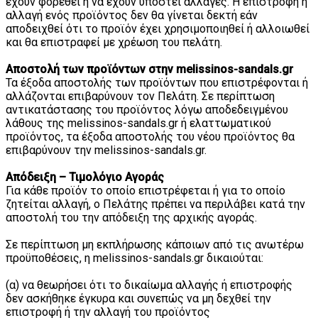
έχουν φορεθεί ή να έχουν υποστεί αλλαγές. Η επιστροφή ή
αλλαγή ενός προϊόντος δεν θα γίνεται δεκτή εάν
αποδειχθεί ότι το προϊόν έχει χρησιμοποιηθεί ή αλλοιωθεί
και θα επιστραφεί με χρέωση του πελάτη.
Αποστολή των προϊόντων στην melissinos-sandals.gr
Τα έξοδα αποστολής των προϊόντων που επιστρέφονται ή
αλλάζονται επιβαρύνουν τον Πελάτη. Σε περίπτωση
αντικατάστασης του προϊόντος λόγω αποδεδειγμένου
λάθους της melissinos-sandals.gr ή ελαττωματικού
προϊόντος, τα έξοδα αποστολής του νέου προϊόντος θα
επιβαρύνουν την melissinos-sandals.gr.
Απόδειξη – Τιμολόγιο Αγοράς
Για κάθε προϊόν το οποίο επιστρέφεται ή για το οποίο
ζητείται αλλαγή, ο Πελάτης πρέπει να περιλάβει κατά την
αποστολή του την απόδειξη της αρχικής αγοράς.
Σε περίπτωση μη εκπλήρωσης κάποιων από τις ανωτέρω
προϋποθέσεις, η melissinos-sandals.gr δικαιούται:
(α) να θεωρήσει ότι το δικαίωμα αλλαγής ή επιστροφής
δεν ασκήθηκε έγκυρα και συνεπώς να μη δεχθεί την
επιστροφή ή την αλλαγή του προϊόντος