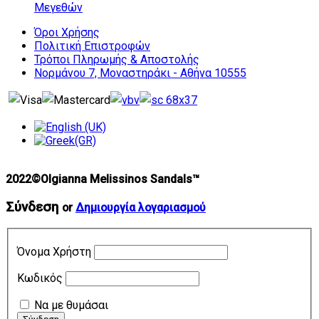
Μεγεθών
Όροι Χρήσης
Πολιτική Επιστροφών
Τρόποι Πληρωμής & Αποστολής
Νορμάνου 7, Μοναστηράκι - Αθήνα 10555
2022©Olgianna Melissinos Sandals™
Σύνδεση
or
Δημιουργία λογαριασμού
Όνομα Χρήστη
Κωδικός
Να με θυμάσαι