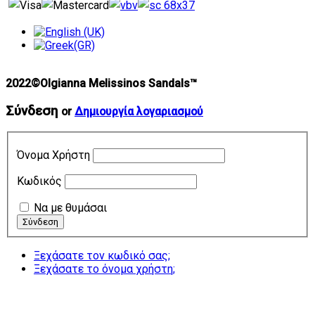
2022©Olgianna Melissinos Sandals™
Σύνδεση
or
Δημιουργία λογαριασμού
Όνομα Χρήστη
Κωδικός
Να με θυμάσαι
Ξεχάσατε τον κωδικό σας;
Ξεχάσατε το όνομα χρήστη;