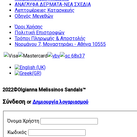
ΑΝΑΓΛΥΦΑ ΔΕΡΜΑΤΑ-ΝΕΑ ΣΧΕΔΙΑ
Λεπτομέρειες Κατασκευής
Οδηγός Μεγεθών
Όροι Χρήσης
Πολιτική Επιστροφών
Τρόποι Πληρωμής & Αποστολής
Νορμάνου 7, Μοναστηράκι - Αθήνα 10555
2022©Olgianna Melissinos Sandals™
Σύνδεση
or
Δημιουργία λογαριασμού
Όνομα Χρήστη
Κωδικός