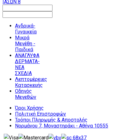
ΙΑΣΩΝ 8
Ανδρικά-
Γυναικεία
Μικρά
Μεγέθη -
Παιδικά
ΑΝΑΓΛΥΦΑ
ΔΕΡΜΑΤΑ-
ΝΕΑ
ΣΧΕΔΙΑ
Λεπτομέρειες
Κατασκευής
Οδηγός
Μεγεθών
Όροι Χρήσης
Πολιτική Επιστροφών
Τρόποι Πληρωμής & Αποστολής
Νορμάνου 7, Μοναστηράκι - Αθήνα 10555