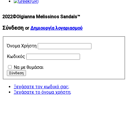
2022©Olgianna Melissinos Sandals™
Σύνδεση
or
Δημιουργία λογαριασμού
Όνομα Χρήστη
Κωδικός
Να με θυμάσαι
Ξεχάσατε τον κωδικό σας;
Ξεχάσατε το όνομα χρήστη;