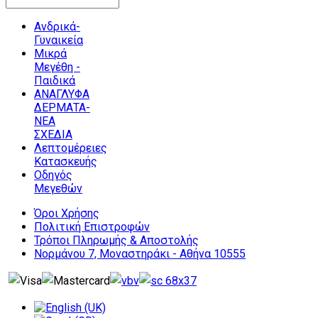
Ανδρικά-
Γυναικεία
Μικρά
Μεγέθη -
Παιδικά
ΑΝΑΓΛΥΦΑ
ΔΕΡΜΑΤΑ-
ΝΕΑ
ΣΧΕΔΙΑ
Λεπτομέρειες
Κατασκευής
Οδηγός
Μεγεθών
Όροι Χρήσης
Πολιτική Επιστροφών
Τρόποι Πληρωμής & Αποστολής
Νορμάνου 7, Μοναστηράκι - Αθήνα 10555