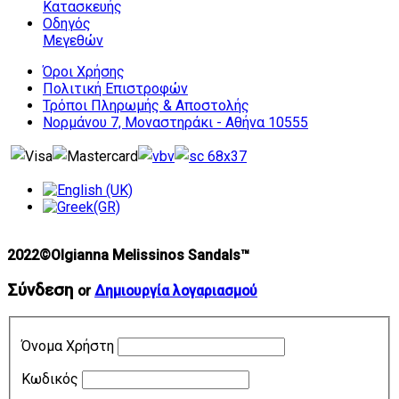
Κατασκευής
Οδηγός
Μεγεθών
Όροι Χρήσης
Πολιτική Επιστροφών
Τρόποι Πληρωμής & Αποστολής
Νορμάνου 7, Μοναστηράκι - Αθήνα 10555
2022©Olgianna Melissinos Sandals™
Σύνδεση
or
Δημιουργία λογαριασμού
Όνομα Χρήστη
Κωδικός