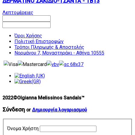
ΔΕΡΜΑΤΙΝΟ ΣΑΚΙΔΙΟ-ΤΣΑΝΤΑ - TB13
Λεπτομέρειες
Όροι Χρήσης
Πολιτική Επιστροφών
Τρόποι Πληρωμής & Αποστολής
Νορμάνου 7, Μοναστηράκι - Αθήνα 10555
2022©Olgianna Melissinos Sandals™
Σύνδεση
or
Δημιουργία λογαριασμού
Όνομα Χρήστη