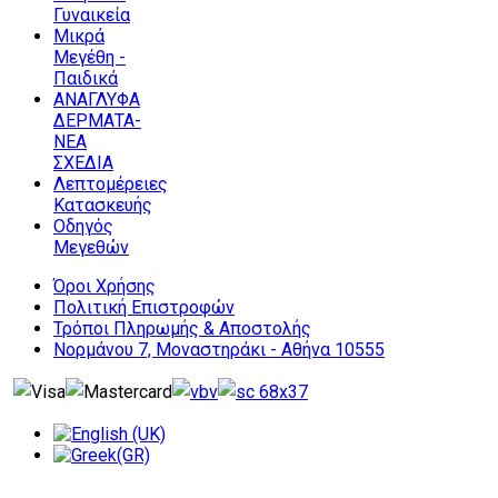
Γυναικεία
Μικρά
Μεγέθη -
Παιδικά
ΑΝΑΓΛΥΦΑ
ΔΕΡΜΑΤΑ-
ΝΕΑ
ΣΧΕΔΙΑ
Λεπτομέρειες
Κατασκευής
Οδηγός
Μεγεθών
Όροι Χρήσης
Πολιτική Επιστροφών
Τρόποι Πληρωμής & Αποστολής
Νορμάνου 7, Μοναστηράκι - Αθήνα 10555