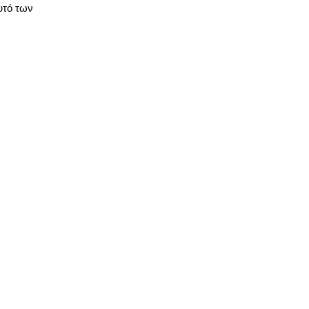
υτό των