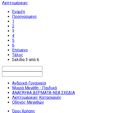
Λεπτομέρειες
Έναρξη
Προηγούμενο
1
2
3
4
5
6
Επόμενο
Τέλος
Σελίδα 3 από 6
Ανδρικά-Γυναικεία
Μικρά Μεγέθη - Παιδικά
ΑΝΑΓΛΥΦΑ ΔΕΡΜΑΤΑ-ΝΕΑ ΣΧΕΔΙΑ
Λεπτομέρειες Κατασκευής
Οδηγός Μεγεθών
Όροι Χρήσης