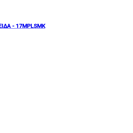
ΕΞΙΔΑ - 17MPLSMK