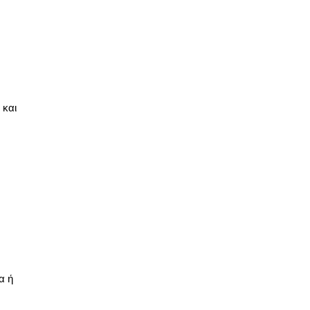
 και
α ή