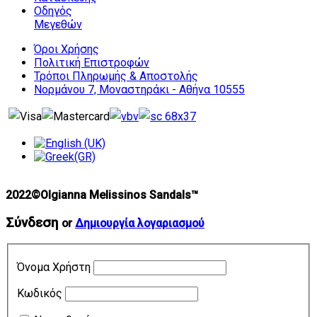
Οδηγός
Μεγεθών
Όροι Χρήσης
Πολιτική Επιστροφών
Τρόποι Πληρωμής & Αποστολής
Νορμάνου 7, Μοναστηράκι - Αθήνα 10555
2022©Olgianna Melissinos Sandals™
Σύνδεση
or
Δημιουργία λογαριασμού
Όνομα Χρήστη
Κωδικός