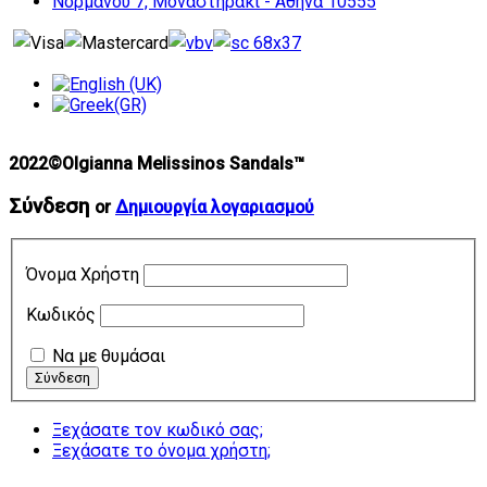
Νορμάνου 7, Μοναστηράκι - Αθήνα 10555
2022©Olgianna Melissinos Sandals™
Σύνδεση
or
Δημιουργία λογαριασμού
Όνομα Χρήστη
Κωδικός
Να με θυμάσαι
Ξεχάσατε τον κωδικό σας;
Ξεχάσατε το όνομα χρήστη;