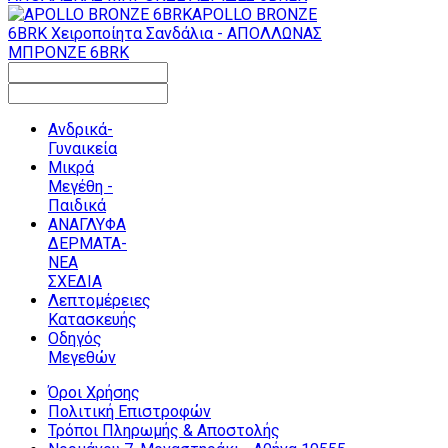
APOLLO BRONZE
6BRK
Χειροποίητα Σανδάλια - ΑΠΟΛΛΩΝΑΣ
ΜΠΡΟΝΖΕ 6BRK
Ανδρικά-
Γυναικεία
Μικρά
Μεγέθη -
Παιδικά
ΑΝΑΓΛΥΦΑ
ΔΕΡΜΑΤΑ-
ΝΕΑ
ΣΧΕΔΙΑ
Λεπτομέρειες
Κατασκευής
Οδηγός
Μεγεθών
Όροι Χρήσης
Πολιτική Επιστροφών
Τρόποι Πληρωμής & Αποστολής