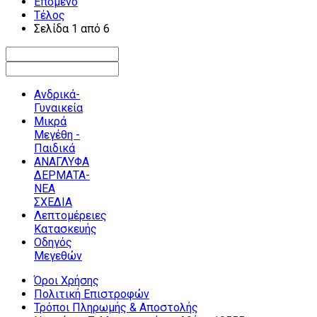
Επόμενο
Τέλος
Σελίδα 1 από 6
Ανδρικά-
Γυναικεία
Μικρά
Μεγέθη -
Παιδικά
ΑΝΑΓΛΥΦΑ
ΔΕΡΜΑΤΑ-
ΝΕΑ
ΣΧΕΔΙΑ
Λεπτομέρειες
Κατασκευής
Οδηγός
Μεγεθών
Όροι Χρήσης
Πολιτική Επιστροφών
Τρόποι Πληρωμής & Αποστολής