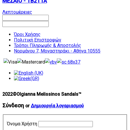
ΜΕΣΑΙΟ - TB2TTA
Λεπτομέρειες
Όροι Χρήσης
Πολιτική Επιστροφών
Τρόποι Πληρωμής & Αποστολής
Νορμάνου 7, Μοναστηράκι - Αθήνα 10555
2022©Olgianna Melissinos Sandals™
Σύνδεση
or
Δημιουργία λογαριασμού
Όνομα Χρήστη