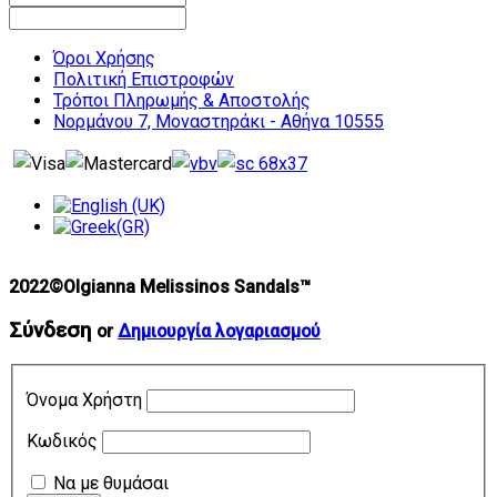
Όροι Χρήσης
Πολιτική Επιστροφών
Τρόποι Πληρωμής & Αποστολής
Νορμάνου 7, Μοναστηράκι - Αθήνα 10555
2022©Olgianna Melissinos Sandals™
Σύνδεση
or
Δημιουργία λογαριασμού
Όνομα Χρήστη
Κωδικός
Να με θυμάσαι