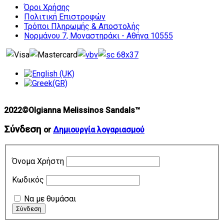
Όροι Χρήσης
Πολιτική Επιστροφών
Τρόποι Πληρωμής & Αποστολής
Νορμάνου 7, Μοναστηράκι - Αθήνα 10555
2022©Olgianna Melissinos Sandals™
Σύνδεση
or
Δημιουργία λογαριασμού
Όνομα Χρήστη
Κωδικός
Να με θυμάσαι