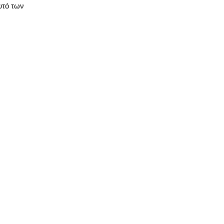
υτό των