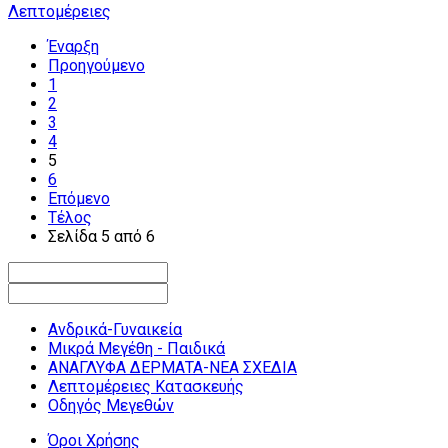
Λεπτομέρειες
Έναρξη
Προηγούμενο
1
2
3
4
5
6
Επόμενο
Τέλος
Σελίδα 5 από 6
Ανδρικά-Γυναικεία
Μικρά Μεγέθη - Παιδικά
ΑΝΑΓΛΥΦΑ ΔΕΡΜΑΤΑ-ΝΕΑ ΣΧΕΔΙΑ
Λεπτομέρειες Κατασκευής
Οδηγός Μεγεθών
Όροι Χρήσης