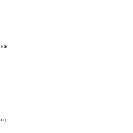
 και
α ή