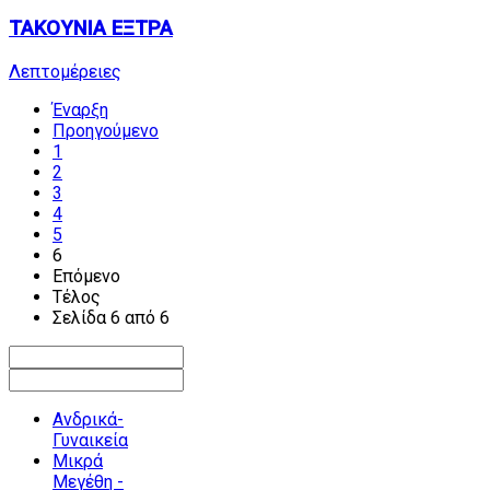
ΤΑΚΟΥΝΙΑ ΕΞΤΡΑ
Λεπτομέρειες
Έναρξη
Προηγούμενο
1
2
3
4
5
6
Επόμενο
Τέλος
Σελίδα 6 από 6
Ανδρικά-
Γυναικεία
Μικρά
Μεγέθη -