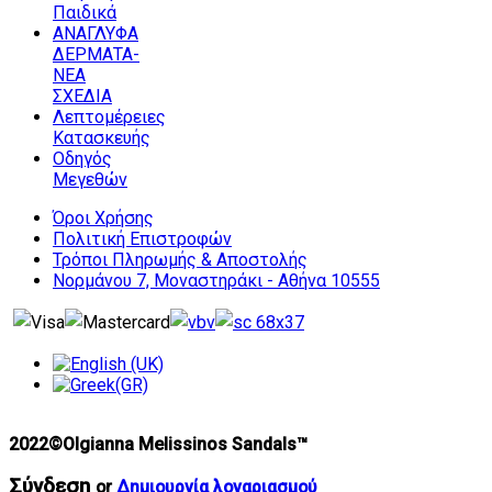
Παιδικά
ΑΝΑΓΛΥΦΑ
ΔΕΡΜΑΤΑ-
ΝΕΑ
ΣΧΕΔΙΑ
Λεπτομέρειες
Κατασκευής
Οδηγός
Μεγεθών
Όροι Χρήσης
Πολιτική Επιστροφών
Τρόποι Πληρωμής & Αποστολής
Νορμάνου 7, Μοναστηράκι - Αθήνα 10555
2022©Olgianna Melissinos Sandals™
Σύνδεση
or
Δημιουργία λογαριασμού