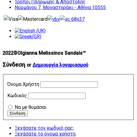
Τρόποι Πληρωμής & Αποστολής
Νορμάνου 7, Μοναστηράκι - Αθήνα 10555
2022©Olgianna Melissinos Sandals™
Σύνδεση
or
Δημιουργία λογαριασμού
Όνομα Χρήστη
Κωδικός
Να με θυμάσαι
Ξεχάσατε τον κωδικό σας;
Ξεχάσατε το όνομα χρήστη;