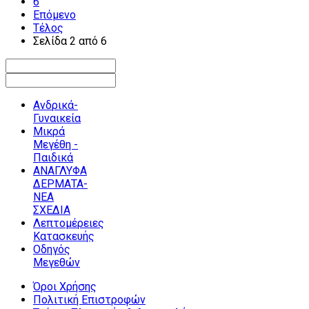
6
Επόμενο
Τέλος
Σελίδα 2 από 6
Ανδρικά-
Γυναικεία
Μικρά
Μεγέθη -
Παιδικά
ΑΝΑΓΛΥΦΑ
ΔΕΡΜΑΤΑ-
ΝΕΑ
ΣΧΕΔΙΑ
Λεπτομέρειες
Κατασκευής
Οδηγός
Μεγεθών
Όροι Χρήσης
Πολιτική Επιστροφών