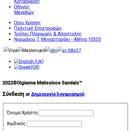
Κατασκευής
Οδηγός
Μεγεθών
Όροι Χρήσης
Πολιτική Επιστροφών
Τρόποι Πληρωμής & Αποστολής
Νορμάνου 7, Μοναστηράκι - Αθήνα 10555
2022©Olgianna Melissinos Sandals™
Σύνδεση
or
Δημιουργία λογαριασμού
Όνομα Χρήστη
Κωδικός