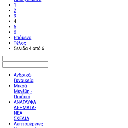
1
2
3
4
5
6
Επόμενο
Τέλος
Σελίδα 4 από 6
Ανδρικά-
Γυναικεία
Μικρά
Μεγέθη -
Παιδικά
ΑΝΑΓΛΥΦΑ
ΔΕΡΜΑΤΑ-
ΝΕΑ
ΣΧΕΔΙΑ
Λεπτομέρειες